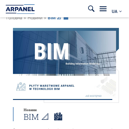
UA
Головна
»
Новини
»
BIM 📐 🏙
Новини
BIM 📐 🏙