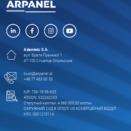
Adamietz S.A.
вул. Брати Пранкелі 1
47-100 Стшелце Опольське
biuro@arpanel.pl
+48 77 463 00 55
NIP: 756-18-36-633
REGON: 532242263
Статутний капітал: 4 660 000,00 злотих
ОКРУЖНИЙ СУД В ОПОЛІ VIII КОМЕРЦІЙНИЙ ВІДДІЛ
KRS: 0001210114