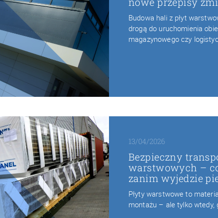
nowe przepisy zmi
Budowa hali z płyt warstw
drogą do uruchomienia obie
magazynowego czy logisty
13/04/2026
Bezpieczny transpo
warstwowych – co
zanim wyjedzie pi
Płyty warstwowe to materiał
montażu – ale tylko wtedy,