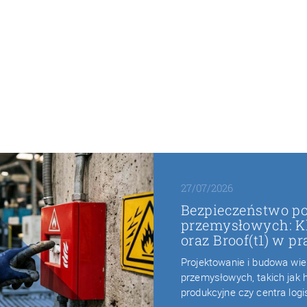
27/07/2026
Bezpieczeństwo p
przemysłowych: Kla
oraz Broof(t1) w p
Projektowanie i budowa wi
przemysłowych, takich jak
produkcyjne czy centra log