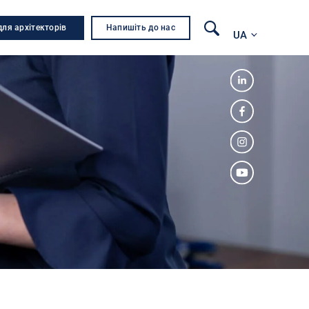
для архітекторів
Напишіть до нас
UA