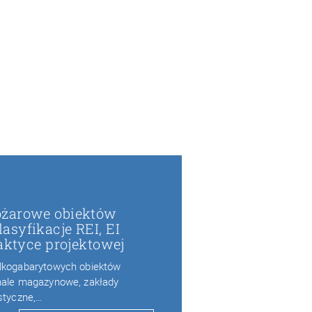
ożarowe obiektów
syfikacje REI, EI
raktyce projektowej
elkogabarytowych obiektów
 hale magazynowe, zakłady
istyczne,…