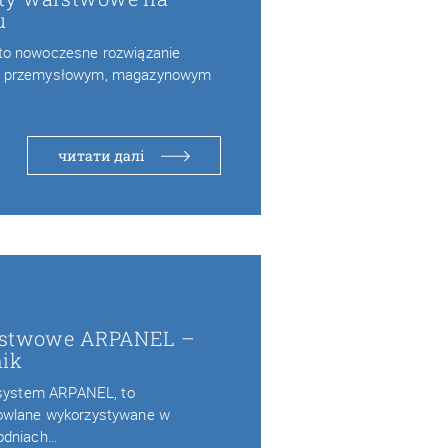
u
to nowoczesne rozwiązanie
e przemysłowym, magazynowym
читати далі
arstwowe ARPANEL –
nik
k system ARPANEL, to
owlane wykorzystywane w
odniach…