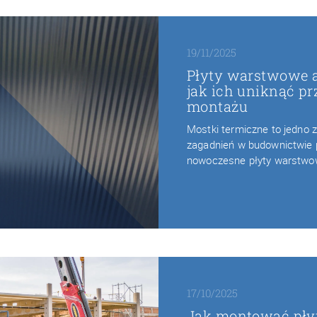
19/11/2025
Płyty warstwowe a
jak ich uniknąć pr
montażu
Mostki termiczne to jedno 
zagadnień w budownictwie
nowoczesne płyty warstw
17/10/2025
Jak montować pły