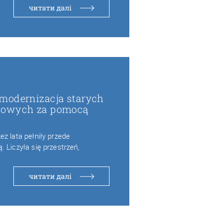
читати далі
modernizacja starych
łowych za pomocą
h
z lata pełniły przede
 Liczyła się przestrzeń,
читати далі