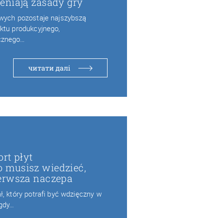
eniają zasady gry
owych pozostaje najszybszą
ktu produkcyjnego,
cznego…
читати далі
rt płyt
 musisz wiedzieć,
erwsza naczepa
, który potrafi być wdzięczny w
 gdy…