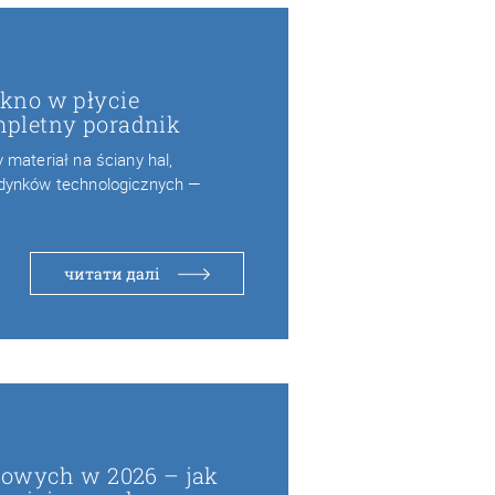
kno w płycie
pletny poradnik
materiał na ściany hal,
dynków technologicznych —
читати далі
wowych w 2026 – jak