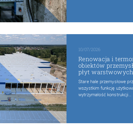
10/07/2026
Renowacja i termo
obiektów przemys
płyt warstwowyc
Stare hale przemysłowe prze
wszystkim funkcję użytkową.
wytrzymałość konstrukcji…