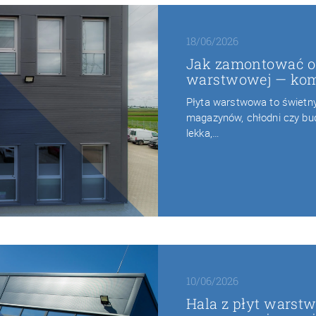
18/06/2026
Jak zamontować o
warstwowej — kom
Płyta warstwowa to świetny 
magazynów, chłodni czy bu
lekka,…
10/06/2026
Hala z płyt warst