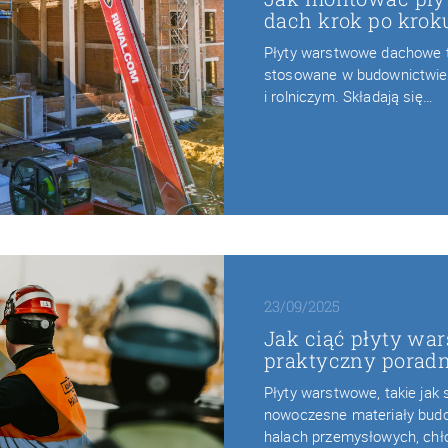
dach krok po krok
Płyty warstwowe dachowe 
stosowane w budownictwi
i rolniczym. Składają się…
23/09/2025
Jak ciąć płyty w
praktyczny porad
Płyty warstwowe, takie ja
nowoczesne materiały bud
halach przemysłowych, chł