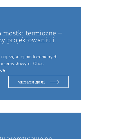
 mostki termiczne —
zy projektowaniu i
z najczęściej niedocenianych
 przemysłowym. Choć
owe…
читати далі
ty warstwowe na