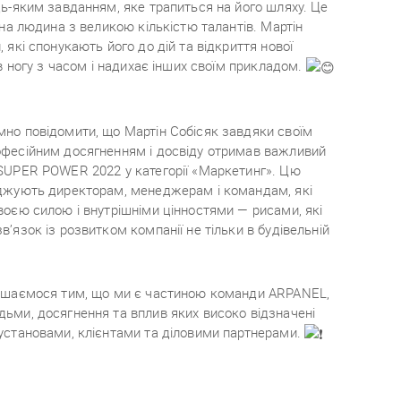
дь-яким завданням, яке трапиться на його шляху. Це
йна людина з великою кількістю талантів. Мартін
 які спонукають його до дій та відкриття нової
 в ногу з часом і надихає інших своїм прикладом.
но повідомити, що Мартін Собісяк завдяки своїм
фесійним досягненням і досвіду отримав важливий
SUPER POWER 2022 у категорії «Маркетинг». Цю
джують директорам, менеджерам і командам, які
воєю силою і внутрішніми цінностями ― рисами, які
’язок із розвитком компанії не тільки в будівельній
ишаємося тим, що ми є частиною команди ARPANEL,
ьми, досягнення та вплив яких високо відзначені
установами, клієнтами та діловими партнерами.