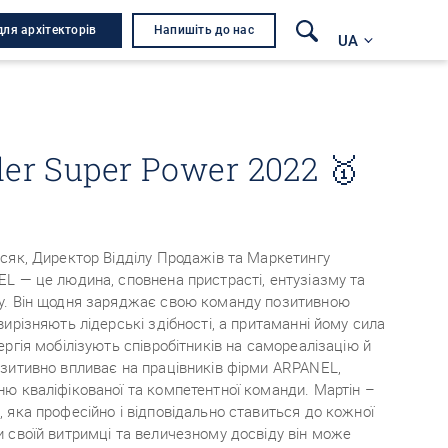
для архітекторів
Напишіть до нас
UA
der Super Power 2022 🥇
ісяк, Директор Відділу Продажів та Маркетингу
L — це людина, сповнена пристрасті, ентузіазму та
у. Він щодня заряджає свою команду позитивною
вирізняють лідерські здібності, а притаманні йому сила
ергія мобілізують співробітників на самореалізацію й
озитивно впливає на працівників фірми ARPANEL,
ню кваліфікованої та компетентної команди. Мартін –
 яка професійно і відповідально ставиться до кожної
и своїй витримці та величезному досвіду він може