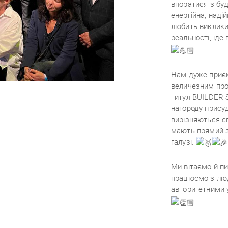
впоратися з бу
енергійна, наді
любить виклики,
реальності, іде
Нам дуже приєм
величезним про
титул BUILDER 
нагороду прису
вирізняються с
мають прямий зв
галузі.
Ми вітаємо й п
працюємо з люд
авторитетними 