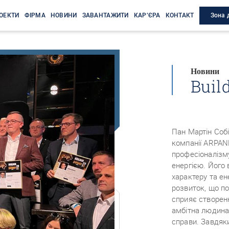
Зона 
ОЕКТИ
ФІРМА
НОВИНИ
ЗАВАНТАЖИТИ
КАР’ЄРА
КОНТАКТ
Новини
Buil
Пан Мартін Соб
компанії ARPANE
професіоналізм
енергією. Його 
характеру та ен
розвиток, що п
сприяє створен
амбітна людина,
справи. Завдяк