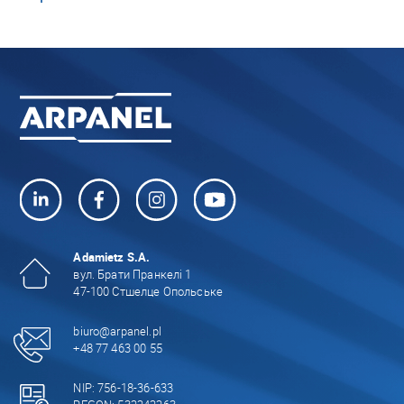
Adamietz S.A.
вул. Брати Пранкелі 1
47-100 Стшелце Опольське
biuro@arpanel.pl
+48 77 463 00 55
NIP: 756-18-36-633