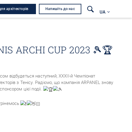
для архітекторів
Напишіть до нас
UA
IS ARCHI CUP 2023 🎾🏆
ом відбудеться наступний, ХХХІІ-й Чемпіонат
екторів з Тенісу. Радіємо, що компанія ARPANEL знову
спонсором цієї події.
трінемось