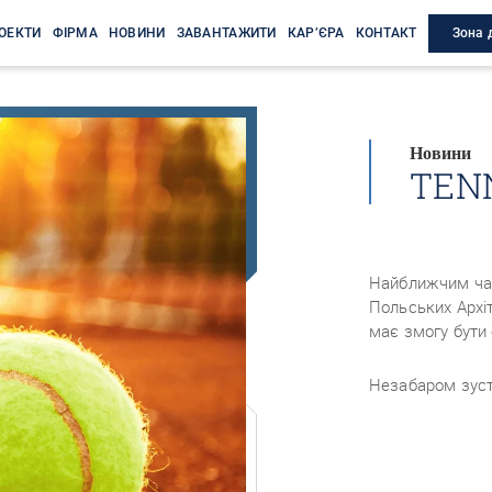
Зона 
ОЕКТИ
ФІРМА
НОВИНИ
ЗАВАНТАЖИТИ
КАР’ЄРА
КОНТАКТ
Новини
TENN
Найближчим час
Польських Архіт
має змогу бути 
Незабаром зус