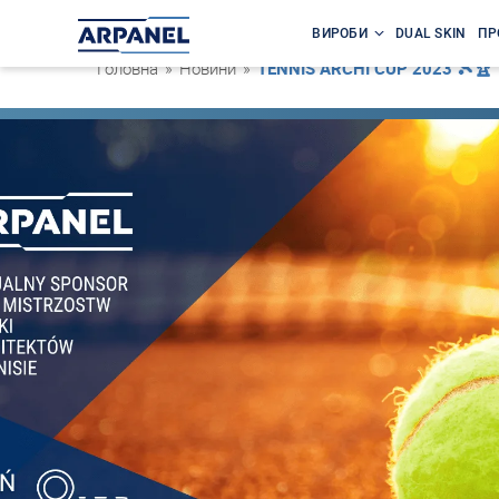
ВИРОБИ
DUAL SKIN
ПР
Головна
»
Новини
»
TENNIS ARCHI CUP 2023 🎾🏆